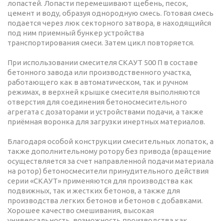
лопастей. Лопасти перемешивают щебень, песок,
цемент и воду, образуя однородную смесь. Готовая смесь
подается через люк секторного затвора, в находящийся
под ним приемный бункер устройства
транспортирования смеси. Затем цикл повторяется.
При использовании смесителя СКАУТ 500 П в составе
бетонного завода или производственного участка,
работающего как в автоматическом, так и ручном
режимах, в верхней крышке смесителя выполняются
отверстия для соединения бетоносмесительного
агрегата с дозаторами и устройствами подачи, а также
приёмная воронка для загрузки инертных материалов.
Благодаря особой конструкции смесительных лопаток, а
также дополнительному ротору без привода (вращение
осуществляется за счет направленной подачи материала
на ротор) бетоносмесители принудительного действия
серии «СКАУТ» применяются для производства как
подвижных, так и жестких бетонов, а также для
производства легких бетонов и бетонов с добавками.
Хорошее качество смешивания, высокая
универсальность, возможность производства как